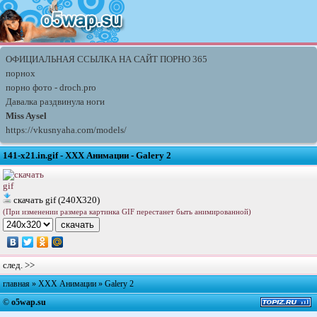
ОФИЦИАЛЬНАЯ ССЫЛКА НА САЙТ ПОРНО 365
порнох
порно фото - droch.pro
Давалка раздвинула ноги
Miss Aysel
https://vkusnyaha.com/models/
141-x21.in.gif - XXX Анимации - Galery 2
скачать gif (240X320)
(При изменении размера картинка GIF перестанет быть анимированной)
след. >>
главная
»
XXX Анимации
»
Galery 2
©
o5wap.su