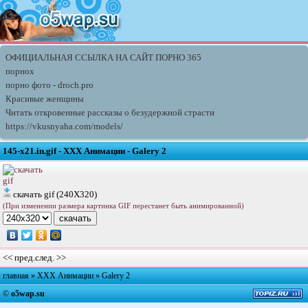
ОФИЦИАЛЬНАЯ ССЫЛКА НА САЙТ ПОРНО 365
порнох
порно фото - droch.pro
Красивые женщины
Читать откровенные рассказы о безудержной страсти
https://vkusnyaha.com/models/
145-x21.in.gif - XXX Анимации - Galery 2
скачать gif (240X320)
(При изменении размера картинка GIF перестанет быть анимированной)
<< пред.
след. >>
главная
»
XXX Анимации
»
Galery 2
©
o5wap.su